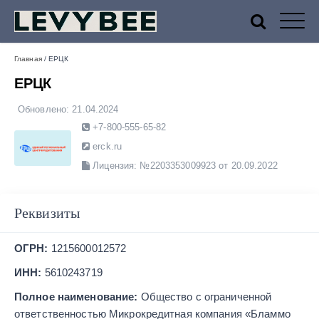
Финансовый маркетплейс
Главная
/
ЕРЦК
ЕРЦК
Levybee — лучшие МФО
Обновлено:
21.04.2024
+7-800-555-65-82
России
erck.ru
Лицензия: №2203353009923 от 20.09.2022
Реквизиты
ОГРН:
1215600012572
ИНН:
5610243719
Полное наименование:
Общество с ограниченной
ответственностью Микрокредитная компания «Бламмо