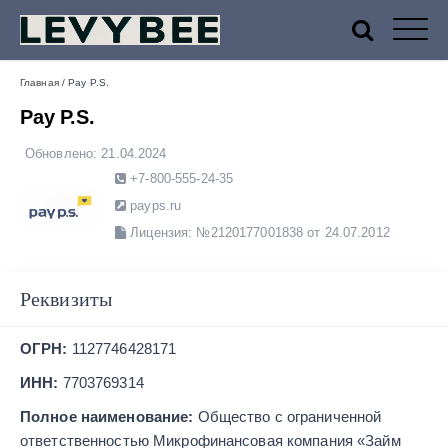
Финансовый маркетплейс
Главная
/
Pay P.S.
Pay P.S.
Levybee — лучшие МФО
Обновлено:
21.04.2024
+7-800-555-24-35
России
payps.ru
Лицензия: №2120177001838 от 24.07.2012
Реквизиты
ОГРН:
1127746428171
ИНН:
7703769314
Полное наименование:
Общество с ограниченной
ответственностью Микрофинансовая компания «Займ