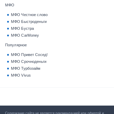
МФО
МФО Честное слово
МФО Быстроденьги
МФО Бустра
МФО CarMoney
Популярное
МФО Привет Сосед!
МФО Срочноденьги
МФО Турбозайм
МФО Vivus
Содержание сайта не является рекомендацией или офертой и